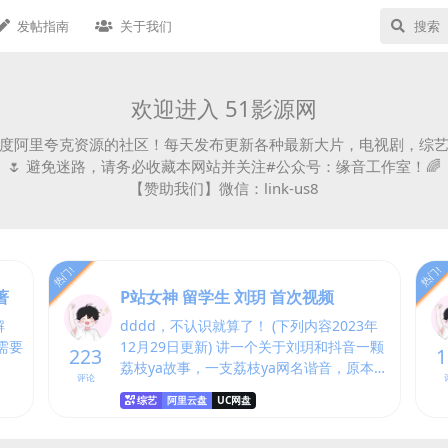
发帖指南
关于我们
欢迎进入 51影源网
度阿里夸克资源的社区！每天发布更新各种最新大片，电视剧，综艺
🌷 避免迷路，请务必收藏本网站并关注#公众号：缘音工作室！🌈
【赞助我们】微信：link-us8
热门!
热门!
著
P站女神 留学生 刘玥 首次视频
解
dddd，不认识就算了！ (下列内容2023年
需要
12月29日更新) 讲一个关于刘玥和抖音一颗
223
1
荔枝ya故事，一支荔枝ya网名谐音，原本叫
评论
做刘梓（zi）。跟刘玥（Spicygum）是亲
综艺
阿里云盘
UC网盘
姐妹关系，两个人都是6月份生日，父亲是
北...