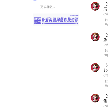
【
更多标签...
辰
小
【
htt
【
版
小
【
htt
【
邹
小
【
htt
【
集
小