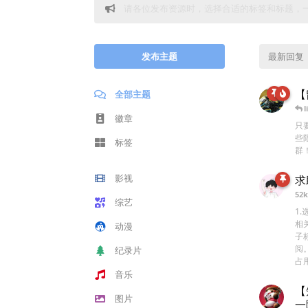
请各位发布资源时，选择合适的标签和标题，
发布主题
最新回复
【
全部主题
l
徽章
只
些
标签
群
影视
求
52k
综艺
1
相
动漫
子
阅
纪录片
占
音乐
【
图片
一