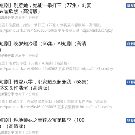
短剧】别惹她，她能一拳打三（77集）刘宴
影
＆翟欣然（高清版）
老弟爱分享
发布于
1 分钟前
短剧】别惹她，她能一拳打三（77集）刘宴辰＆翟欣然（高清版）
ps://pan.quark.cn/s/15a6d05450cb 更多资源目录 https://link3.cc/qfzy
短剧】晚岁知冷暖（66集）AI短剧（高清
影
）
老弟爱分享
发布于
1 分钟前
短剧】晚岁知冷暖（66集）AI短剧（高清版）
ps://pan.quark.cn/s/046de45b8562 更多资源目录 https://link3.cc/qfzy
短剧】错嫁八零，邻家糙汉超宠我（68集）
影
盛文＆仵浩瑄（高清版）
老弟爱分享
发布于
2 分钟前
短剧】错嫁八零，邻家糙汉超宠我（68集）邹盛文＆仵浩瑄（高清版）
ps://pan.quark.cn/s/5e46b096f805 更多资源目录 https://link3.cc/qfzy
短剧】种地师妹之青莲农宝第四季（100
影
）（高清版）
老弟爱分享
发布于
2 分钟前