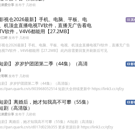
老弟爱分享
发布于
几秒前
影视仓2026最新】手机、电脑、平板、电
其
、机顶盒直播电视TV软件，直播无广告看电
TV软件，V4V6都能用【27.2MB】
丹江畔
发布于
几秒前
影视仓2026最新】手机、电脑、平板、电视、机顶盒直播电视TV软件，直播无广告
电视TV软件，V4V6都能用【27.2MB】 此内容需要回复并刷新后可见
短剧】 岁岁护团团第二季（44集）（高清
影
）
衣哥啊
发布于
几秒前
短剧】 岁岁护团团第二季（44集）（高清版）
tps://pan.quark.cn/s/903968052514 短剧大全持续更新中 https://link3.cc/qfzy
短剧】离婚后，她才知我高不可攀（55集）
影
I短剧（高清版）
老弟爱分享
发布于
几秒前
短剧】离婚后，她才知我高不可攀（55集）AI短剧（高清版）
ps://pan.quark.cn/s/d017d023b355 更多资源目录 https://link3.cc/qfzy