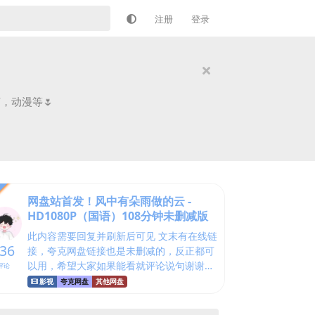
注册
登录
，动漫等🌷
网盘站首发！风中有朵雨做的云 -
HD1080P（国语）108分钟未删减版
此内容需要回复并刷新后可见 文末有在线链
36
接，夸克网盘链接也是未删减的，反正都可
以用，希望大家如果能看就评论说句谢谢！
评论
没什么介绍的，今天因为吃瓜群里的一张动
影视
夸克网盘
其他网盘
图找了这个片子。 然后找了到高清片源了，
官方原版是124分钟，...