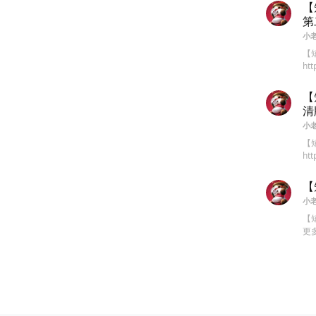
【
第
小
【
htt
【
清
小
【
htt
【
小
【短
更多