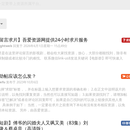
一定要带上资源所属平台。
留言求片】吾爱资源网提供24小时求片服务
求
ightweb
回复于
2026年6月1日星期一 15点49分
要是在这里评论留言的影视剧，都会给大家找资源，放心，大部分都能找到，除非有
限制级或者比较冷门的难找。 联系微信link-us8发送关键词【电影群】即可快速入
！
助帖应该怎么发？
公
efu
发布于
2023年10月6日
.选择“求助”标签，，并在标题上输入想要求资源的准确名称； 2.在正文中说明该片的
关说明，以免找到重复资源，当然也可以直接写如题； 3.如果资源找到了，请增加帖
标签“已解决”或者在评论区回复即可，如果是自己找到的可以放上链接供其他人查
。 具体例子如下： 当然，一定要在求片之前查询下本站有没有发布相应资源，以免
用本站资源。 另外，由吾爱资源...
短剧】傅爷的闪婚夫人又飒又美（83集）刘
影
隆＆蔡卓音（高清版）