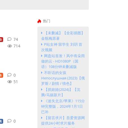
热门
【未删减】【全彩插图】
金瓶梅原著
74
74
条回复
助
P站女神 留学生 刘玥 首
714
次视频
网盘站首发！风中有朵雨
做的云 - HD1080P（国
语）108分钟未删减版
不听话的女孩
0
0
条回复
告
Непослушная (2023)【俄
51
罗斯 / 剧情 / 情色】
【抓娃娃(2024)】【沈
腾/马丽新片】
《迷失北京/苹果》115分
钟完整版，2024年1月1日
已补
【留言求片】吾爱资源网
0
0
条回复
视
提供24小时求片服务