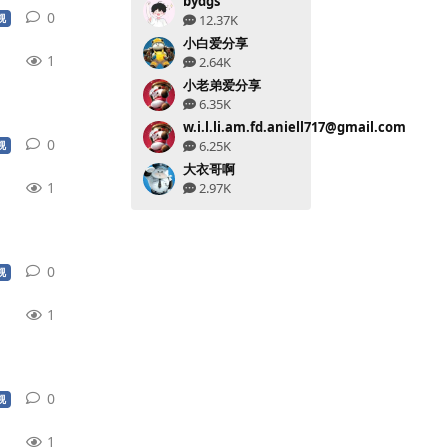
bydgs
0
0
条回复
视
12.37K
小白爱分享
1
2.64K
小老弟爱分享
6.35K
w.i.l.li.am.fd.aniell717@gmail.com
0
0
条回复
6.25K
视
大衣哥啊
1
2.97K
0
0
条回复
视
1
0
0
条回复
视
1