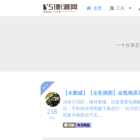
主页
工具
一个分享百
热门!
【未删减】【全彩插图】金瓶梅原
没啥介绍的，懂得都懂，但是需要电脑
压，手机转存用电脑下载也行！ 此内容
238
回复并刷新后可见...
评论
书籍
夸克网盘