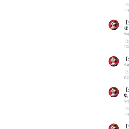
【
htt
【
版
小
【
htt
【
小
【短
资源目
【
集
小
【
htt
【