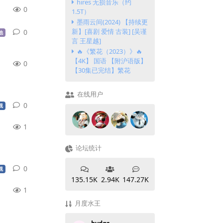
hires 无损音乐（约
0
1.5T）
墨雨云间(2024) 【持续更
新】[喜剧 爱情 古装] [吴谨
0
0
条回复
他
言 王星越]
🔥《繁花（2023）》🔥
【4K】 国语 【附沪语版】
0
【30集已完结】繁花
在线用户
0
0
条回复
视
1
论坛统计
0
0
条回复
视
135.15K
2.94K
147.27K
1
月度水王