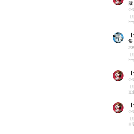
版
小
【
htt
【
集
大
【
ht
【
小
【短
更多
【
小
【短
目录 