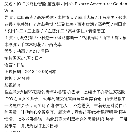
又名：JOJO的奇妙冒险 第五季 / JoJo's Bizarre Adventure: Golden
Wind
导演：津田尚克 / 高桥秀弥 / 木村泰大 / 南川达马 / 江岛泰男 / 铃木
恭兵 / 龟井隆广 / 宫岛善博 / 江副仁美 / 藤本次朗 / 高桥贤 / 村田光
/ 长田伸二 / 三上喜子 / 左藤洋二 / 高桥谦仁 / 青柳宏宜
主演：小野贤章 / 中村悠一 / 诹访部顺一 / 鸟海浩辅 / 山下大辉 / 榎
木淳弥 / 千本木彩花 / 小西克幸
类型：动画 / 奇幻 / 冒险
制片国家/地区：日本
语言：日语
上映日期：2018-10-06(日本)
片长：24分钟
影视简介：
住在意大利那不勒斯的青年乔鲁诺·乔巴拿，是继承了乔斯达家宿敌
·DIO之血脉的儿子。 幼年时遭受迫害而自暴自弃的他，由于拯救了
一名黑帮男子，而学到了“相信他人”。不忘恩义、带着敬意对待自己
的黑帮，让他的心变得率直。就这样，乔鲁诺开始对“黑帮明星”怀有
憧憬。15岁的乔鲁诺，与统领意大利黑社会的黑帮组织“热情”一同引
发事端，并成为被盯上的目标……