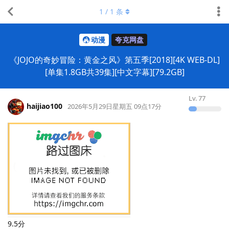
1
/
1
条
动漫
夸克网盘
《JOJO的奇妙冒险：黄金之风》第五季[2018][4K WEB-DL]
[单集1.8GB共39集][中文字幕][79.2GB]
Lv.
77
haijiao100
2026年5月29日星期五 09点17分
9.5分