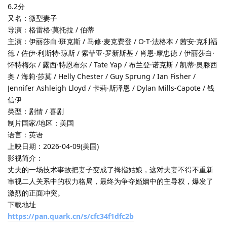
6.2分
又名：微型妻子
导演：格雷格·莫托拉 / 伯蒂
主演：伊丽莎白·班克斯 / 马修·麦克费登 / O·T·法格本 / 茜安·克利福
德 / 佐伊·利斯特·琼斯 / 索菲亚·罗新斯基 / 肖恩·摩忠德 / 伊丽莎白·
怀特梅尔 / 露西·特恩布尔 / Tate Yap / 布兰登·诺克斯 / 凯蒂·奥滕西
奥 / 海莉·莎莫 / Helly Chester / Guy Sprung / Ian Fisher /
Jennifer Ashleigh Lloyd / 卡莉·斯泽恩 / Dylan Mills-Capote / 钱
信伊
类型：剧情 / 喜剧
制片国家/地区：美国
语言：英语
上映日期：2026-04-09(美国)
影视简介：
丈夫的一场技术事故把妻子变成了拇指姑娘，这对夫妻不得不重新
审视二人关系中的权力格局，最终为争夺婚姻中的主导权，爆发了
激烈的正面冲突。
下载地址
https://pan.quark.cn/s/cfc34f1dfc2b