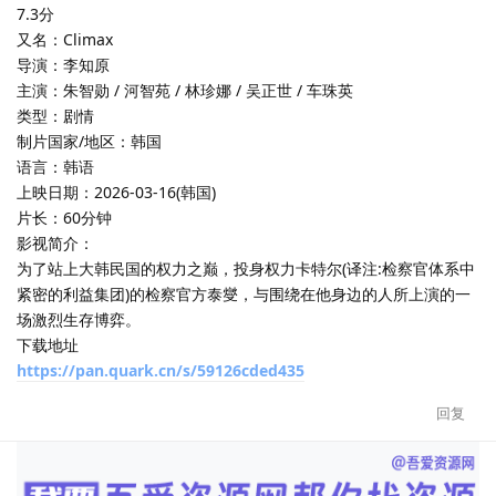
7.3分
又名：Climax
导演：李知原
主演：朱智勋 / 河智苑 / 林珍娜 / 吴正世 / 车珠英
类型：剧情
制片国家/地区：韩国
语言：韩语
上映日期：2026-03-16(韩国)
片长：60分钟
影视简介：
为了站上大韩民国的权力之巅，投身权力卡特尔(译注:检察官体系中
紧密的利益集团)的检察官方泰燮，与围绕在他身边的人所上演的一
场激烈生存博弈。
下载地址
https://pan.quark.cn/s/59126cded435
回复