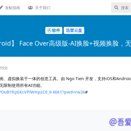
发帖指南
关于我们
软件
迅雷云盘
roid】 Face Over高级版-AI换脸+视频换脸
55分
片动画、虚拟换装于一体的创意工具。由 Ngo Tien 开发，支持iOS和Andro
无限制使用所有AI功能。
s/VOuB1fcjGKcVPlWHpzC0_0-MA1?pwd=rw26
#