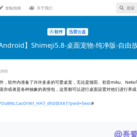
发帖指南
关于我们
软件
迅雷云盘
Android】Shimeji5.8-桌面宠物-纯净版-自由
29分
，软件内准备了许许多多的可爱桌宠，无论是雏田、初音miku、Neko
宠亦或者是各种抽象的表情包，这里都可以进行桌面设置对他们进行养成
/s/VOuBNLCacOrWt_HH7_dhDIEXA1?pwd=5exc
#