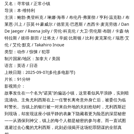
又名：寻常镇 / 正常小镇
导演：本·维特利
主演：鲍勃·奥登科克 / 琳娜·海蒂 / 布伦丹·弗莱彻 / 亨利·温克勒 / 布
莱恩·川上 / 莎莫·H·豪威尔 / 德里克·巴恩斯 / 杰西卡·麦克劳德 / Dan
De Jaeger / Reena Jolly / 劳伦·科克伦 / 大卫·劳伦斯·布朗 / 卡森·纳
特拉斯 / 彼得·新田 / 辻将太 / 辛妮·比斯顿 / 比利·麦克莱伦 / 瑞恩·艾
伦 / 艾伦·默克 / Takahiro Inoue
类型：动作 / 惊悚 / 犯罪
制片国家/地区：加拿大 / 美国
语言：英语 / 日语
上映日期：2025-09-07(多伦多电影节)
片长：91分钟
影视简介：
故事发生在一个名为“诺莫”的偏远小镇，这里看似风平浪静，实则暗
流涌动。主角尤利西斯在上一任警长离奇意外身亡后，被委任为临
时警长。当镇上的银行被一对来自外地的夫妇抢劫时，尤利西斯赶
到现场，却发现这座小镇平静的表象下隐藏着更为险恶的深层秘密
——从酒保到神父，镇上的每个人都是秘密的参与者。而一直试图
逃避过去心魔的尤利西斯，此刻必须揭开这场犯罪阴谋的全部真