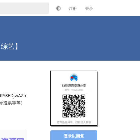
注册
登录
【综艺】
Y8EDjwAZh
号投票等等）
回复
登录以回复