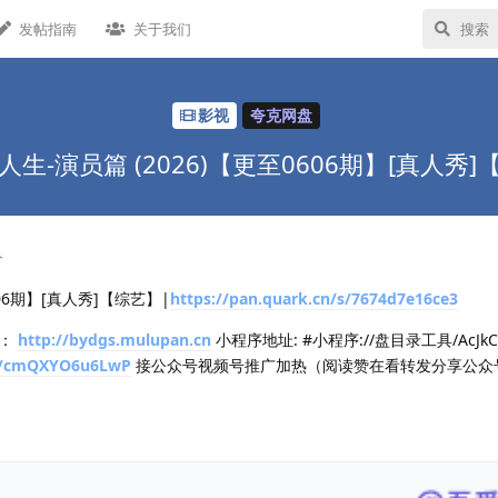
发帖指南
关于我们
影视
夸克网盘
人生-演员篇 (2026)【更至0606期】[真人秀]
分
606期】[真人秀]【综艺】|
https://pan.quark.cn/s/7674d7e16ce3
录：
http://bydgs.mulupan.cn
小程序地址: #小程序://盘目录工具/AcJkCR
/l/cmQXYO6u6LwP
接公众号视频号推广加热（阅读赞在看转发分享公众