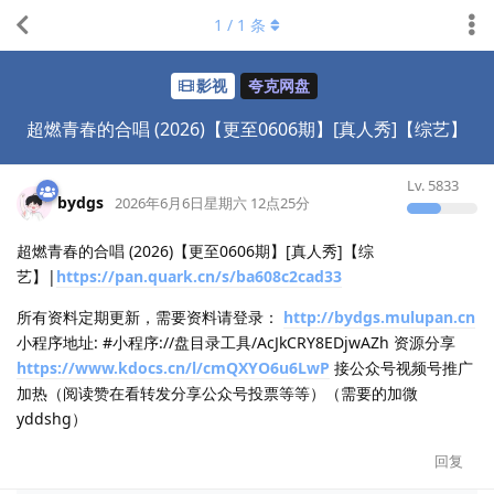
1
/
1
条
影视
夸克网盘
超燃青春的合唱 (2026)【更至0606期】[真人秀]【综艺】
Lv.
5833
bydgs
2026年6月6日星期六 12点25分
超燃青春的合唱 (2026)【更至0606期】[真人秀]【综
艺】|
https://pan.quark.cn/s/ba608c2cad33
所有资料定期更新，需要资料请登录：
http://bydgs.mulupan.cn
小程序地址: #小程序://盘目录工具/AcJkCRY8EDjwAZh 资源分享
https://www.kdocs.cn/l/cmQXYO6u6LwP
接公众号视频号推广
加热（阅读赞在看转发分享公众号投票等等）（需要的加微
yddshg）
回复